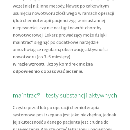
wcześniej niż inne metody. Nawet po całkowitym
usunięciu nowotworu złośliwego w ramach operacji
i/lub chemioterapii pacjenci żyją w nieustannej
niepewności, czy nie nastąpi nawrót choroby
nowotworowej. Lekarz prowadzący może dzięki
maintrac® sięgnąć po dodatkowe narzędzie
umożliwiające regularną obserwację aktywności
nowotworu (co 3–6 miesięcy).
W razie wzrostu liczby komórek można
odpowiednio dopasować leczenie.
maintrac® – testy substancji aktywnych
Często przed lub po operacji chemioterapia
systemowa postrzegana jest jako niezbędna, jednak
jej skuteczność u danego pacjenta jest trudna do
przewidzenia. Aby stworzyć lekarzowi i pacjentowi