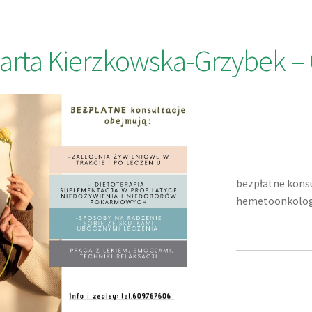
arta Kierzkowska-Grzybek
bezpłatne konsu
hemetoonkolog