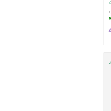
Z
O
6
W