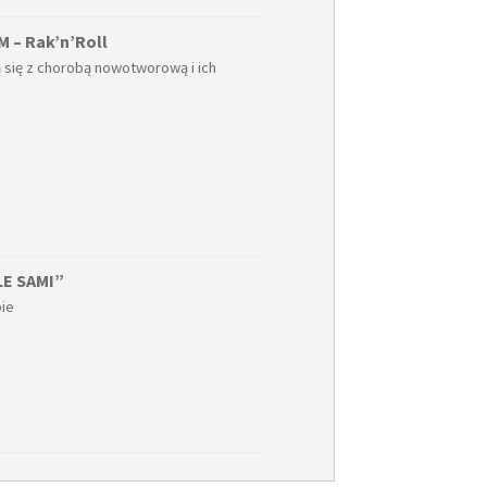
– Rak’n’Roll
 się z chorobą nowotworową i ich
E SAMI”
bie