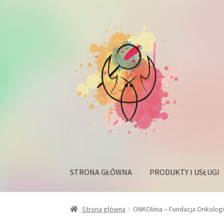
Przejdź
Przejdź
do
do
nawigacji
treści
STRONA GŁÓWNA
PRODUKTY I USŁUGI
Strona główna
ONKOlinia – Fundacja Onkolog