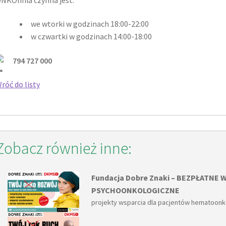
we wtorki w godzinach 18:00-22:00
w czwartki w godzinach 14:00-18:00
794 727 000
róć do listy
Zobacz również inne:
Fundacja Dobre Znaki – BEZPŁATNE
PSYCHOONKOLOGICZNE
projekty wsparcia dla pacjentów hematoon