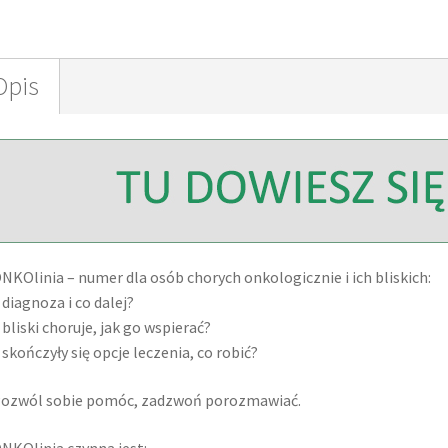
Opis
NKOlinia – numer dla osób chorych onkologicznie i ich bliskich:
 diagnoza i co dalej?
 bliski choruje, jak go wspierać?
 skończyły się opcje leczenia, co robić?
ozwól sobie pomóc, zadzwoń porozmawiać.
NKOlinia czynna jest: