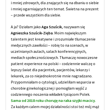
i mniej zdrowych, dla znających się na dbaniu o siebie
i mniej ogarniających ten temat. Świetna na prezent
– przede wszystkim dla siebie.
A ja? Działam jako
Aga Szuścik
, nazywam się
Agnieszka Szuścik-Zięba
. Moim największym
talentem jest kreatywne i zrozumiałe tłumaczenie
medycznych zawiłości – robię to na scenach, w
uczelnianych aulach, salach konferencyjnych,
mediach społecznościowych. Tłumaczę nowoczesne
patient experience na polski – codziennie walczę o
lepszy świat dla pacjentek, pacjentów, lekarzy i
lekarek, za co niejednokrotnie mnie nagradzano.
Przypomniałam o cytologii, udzieliłam wsparcia w
chorobie ginekologicznej i pomogłam wyjść z
codziennego noszenia wkładek tysiącom Polek.
Sama od 2018 roku choruję na raka szyjki macicy.
Za każdym calem mojej działalności stoi też mój mąż