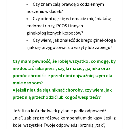
Czy znam całą prawdę o codziennym
noszeniu wkładek?
Czy orientuję się w temacie mięśniaków,
endometriozy, PCOS i innych
ginekologicznych kłopotów?
Czy wiem, jak znaleźć dobrego ginekologa
i jak się przygotować do wizyty lub zabiegu?
C
zy mam pewność, że robię wszystko, co mogę, by
nie dostać raka piersi, szyjki macicy, jajnika oraz
pomóc chronić się przed nimi najważniejszym dla
mnie osobom?
A jeżeli nie uda się uniknąć choroby, czy wiem, jak
przez nią przechodzić lub kogoś wesprzeć??
Jeżeli na którekolwiek pytanie padła odpowiedź
„nie”,
zabierz to różowe kompendium do kasy
. Jeśli z
kolei wszystkie Twoje odpowiedzi brzmią „tak”,