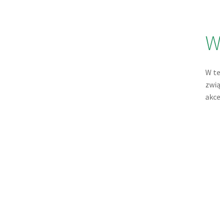
W
W te
zwią
akce