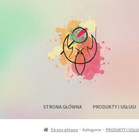
Przejdź
Przejdź
do
do
nawigacji
treści
STRONA GŁÓWNA
PRODUKTY I USŁUGI
Strona główna
Kategorie
PRODUKTY I USŁU