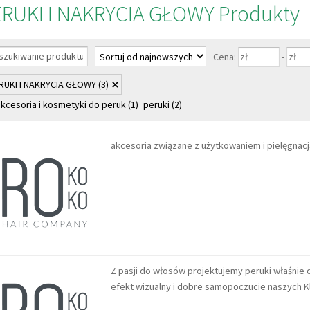
RUKI I NAKRYCIA GŁOWY Produkty
Cena:
-
RUKI I NAKRYCIA GŁOWY
(3)
kcesoria i kosmetyki do peruk
(1)
peruki
(2)
akcesoria związane z użytkowaniem i pielęgnac
Z pasji do włosów projektujemy peruki właśnie dl
efekt wizualny i dobre samopoczucie naszych 