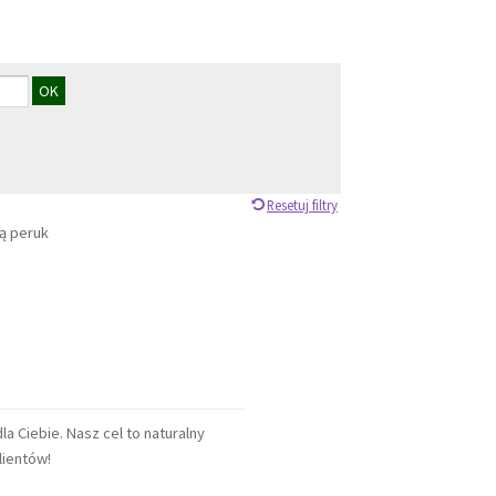
Resetuj filtry
ją peruk
a Ciebie. Nasz cel to naturalny
Klientów!