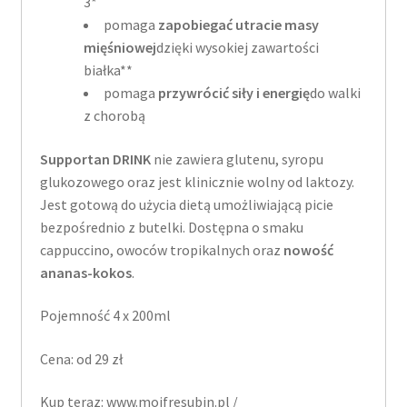
3*
pomaga
zapobiegać utracie masy
mięśniowej
dzięki wysokiej zawartości
białka**
pomaga
przywrócić siły i energię
do walki
z chorobą
Supportan DRINK
nie zawiera glutenu, syropu
glukozowego oraz jest klinicznie wolny od laktozy.
Jest gotową do użycia dietą umożliwiającą picie
bezpośrednio z butelki. Dostępna o smaku
cappuccino, owoców tropikalnych oraz
nowość
ananas-kokos
.
Pojemność 4 x 200ml
Cena: od 29 zł
Kup teraz: www.mojfresubin.pl /