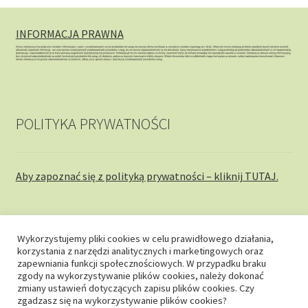
INFORMACJA PRAWNA
POLITYKA PRYWATNOŚCI
Aby zapoznać się z polityką prywatności – kliknij TUTAJ.
Wykorzystujemy pliki cookies w celu prawidłowego działania,
korzystania z narzędzi analitycznych i marketingowych oraz
© onkobaza.pl 2026
zapewniania funkcji społecznościowych. W przypadku braku
zgody na wykorzystywanie plików cookies, należy dokonać
Stworzone z WooCommerce
.
zmiany ustawień dotyczących zapisu plików cookies. Czy
zgadzasz się na wykorzystywanie plików cookies?