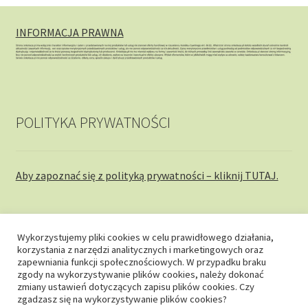
INFORMACJA PRAWNA
POLITYKA PRYWATNOŚCI
Aby zapoznać się z polityką prywatności – kliknij TUTAJ.
Wykorzystujemy pliki cookies w celu prawidłowego działania,
korzystania z narzędzi analitycznych i marketingowych oraz
© onkobaza.pl 2026
zapewniania funkcji społecznościowych. W przypadku braku
zgody na wykorzystywanie plików cookies, należy dokonać
Stworzone z WooCommerce
.
zmiany ustawień dotyczących zapisu plików cookies. Czy
zgadzasz się na wykorzystywanie plików cookies?