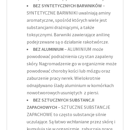
BEZ SYNTETYCZNYCH BARWNIKÓW
–
SYNTETYCZNE BARWNIKI uwalniają aminy
aromatyczne, spośród których wiele jest
substancjami drażniącymi, a także
toksycznymi. Barwniki zawierające anilinę
podejrzewane są o działanie rakotwórcze.
BEZ ALUMINIUM
– ALUMINIUM może
powodować podrażnienia czy stan zapaleny
skóry. Nagromadzenie go w organizmie może
powodować choroby kości lub mózgu oraz
zaburzenie pracy nerek. Wielokrotnie
odnajdywano ślady aluminium w komórkach
nowotworowych usuniętych z piersi.
BEZ SZTUCZNYCH SUBSTANCJI
ZAPACHOWYCH
– SZTUCZNE SUBSTANCJE
ZAPACHOWE to często substancje silnie
uczulające. Są łatwo wchłaniane przez skórę i
kumulują się w organizmie, zaburzają pracę