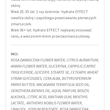
skórę.
Wiek 25-35 lat: 1 raz dziennie- hydrate EFFECT
nawilża skórę i zapobiega powstawaniu pierwszych
zmarszczek.
Wiek 36+ lat: hydrate EFFECT najlepiej stosować
rano, a wieczorem krem przeciwzmarszczkowy.
INCI:
ROSA DAMASCENA FLOWER WATER, CITRUS AURANTIUM,
AMARA FLOWER WATER, GLICERYNA, CAPRYLIC/CAPRIC
TRIGLYCERIDE, GLYCERYL STEARTE SE, CETEARYL WHEAT
STRAW GLYCOSIDES, CERA ALBA, BUTYROSPERMUM
PARKII BUTTER, MACADAMIA TERNIFOLIA SEED OIL,
OENOTHERA BIENNIS OIL, AQUA, PARFUM, BENZYL
ALKOHOL, CITRIC ACID, XANTHAN GUM, MENTHYL
LACTATE, ANTHEMIS NOBILIS FLOWER WATER,
LINALOOL, SODIUM BENZOATE, ROSA DAMASCENA