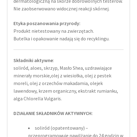
dermatologiczną na skórze dobrowolnych testerów.
Nie zaobserwowano widocznej reakcji skórnej.
Etyka poszanowania przyrody:
Produkt nietestowany na zwierzętach.
Butelka i opakowanie nadają się do recyklingu.
Składniki aktywne
:
soliród, aloes, skrzyp, Masło Shea, uzdrawiające
minerały morskie,olej z wiesiołka, olej z pestek
moreli, olej z orzechów makadamia, olejek
lawendowy, krzem organiczny, ekstrakt rumianku,
alga Chlorella Vulgaris.
DZIAŁANIE SKŁADNIKÓW AKTYWNYCH:
soliród (opatentowany) –
przeprogramowuje nawilżanie do 24 godzin w