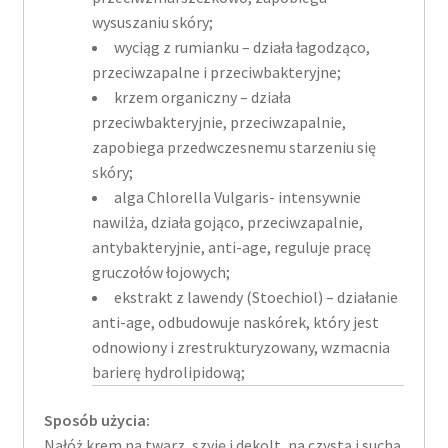
wysuszaniu skóry;
wyciąg z rumianku – działa łagodząco,
przeciwzapalne i przeciwbakteryjne;
krzem organiczny – działa
przeciwbakteryjnie, przeciwzapalnie,
zapobiega przedwczesnemu starzeniu się
skóry;
alga Chlorella Vulgaris- intensywnie
nawilża, działa gojąco, przeciwzapalnie,
antybakteryjnie, anti-age, reguluje pracę
gruczołów łojowych;
ekstrakt z lawendy (Stoechiol) – działanie
anti-age, odbudowuje naskórek, który jest
odnowiony i zrestrukturyzowany, wzmacnia
barierę hydrolipidową;
Sposób użycia:
Nałóż krem na twarz, szyję i dekolt, na czystą i suchą