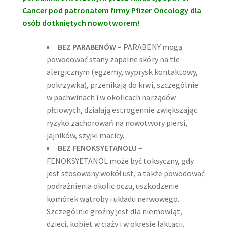
Cancer pod patronatem firmy Pfizer Oncology dla
osób dotkniętych nowotworem!
BEZ PARABENÓW
– PARABENY mogą
powodować stany zapalne skóry na tle
alergicznym (egzemy, wyprysk kontaktowy,
pokrzywka), przenikają do krwi, szczególnie
w pachwinach i w okolicach narządów
płciowych, działają estrogennie zwiększając
ryzyko zachorowań na nowotwory piersi,
jajników, szyjki macicy.
BEZ FENOKSYETANOLU
–
FENOKSYETANOL może być toksyczny, gdy
jest stosowany wokół ust, a także powodować
podrażnienia okolic oczu, uszkodzenie
komórek wątroby i układu nerwowego.
Szczególnie groźny jest dla niemowląt,
dzieci, kobiet w ciąży i w okresie laktacji.