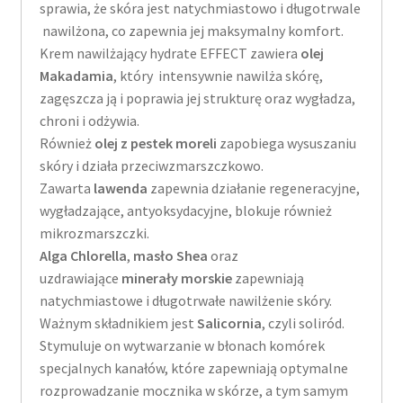
sprawia, że skóra jest natychmiastowo i długotrwale
nawilżona, co zapewnia jej maksymalny komfort.
Krem nawilżający hydrate EFFECT zawiera
olej
Makadamia
, który intensywnie nawilża skórę,
zagęszcza ją i poprawia jej strukturę oraz wygładza,
chroni i odżywia.
Również
olej z pestek moreli
zapobiega wysuszaniu
skóry i działa przeciwzmarszczkowo.
Zawarta
lawenda
zapewnia działanie regeneracyjne,
wygładzające, antyoksydacyjne, blokuje również
mikrozmarszczki.
Alga Chlorella
,
masło Shea
oraz
uzdrawiające
minerały morskie
zapewniają
natychmiastowe i długotrwałe nawilżenie skóry.
Ważnym składnikiem jest
Salicornia
, czyli soliród.
Stymuluje on wytwarzanie w błonach komórek
specjalnych kanałów, które zapewniają optymalne
rozprowadzanie mocznika w skórze, a tym samym