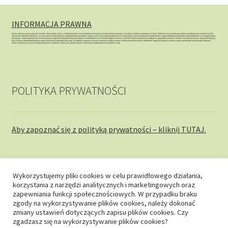
INFORMACJA PRAWNA
POLITYKA PRYWATNOŚCI
Aby zapoznać się z polityką prywatności – kliknij TUTAJ.
Wykorzystujemy pliki cookies w celu prawidłowego działania,
korzystania z narzędzi analitycznych i marketingowych oraz
© onkobaza.pl 2026
zapewniania funkcji społecznościowych. W przypadku braku
zgody na wykorzystywanie plików cookies, należy dokonać
Stworzone z WooCommerce
.
zmiany ustawień dotyczących zapisu plików cookies. Czy
zgadzasz się na wykorzystywanie plików cookies?