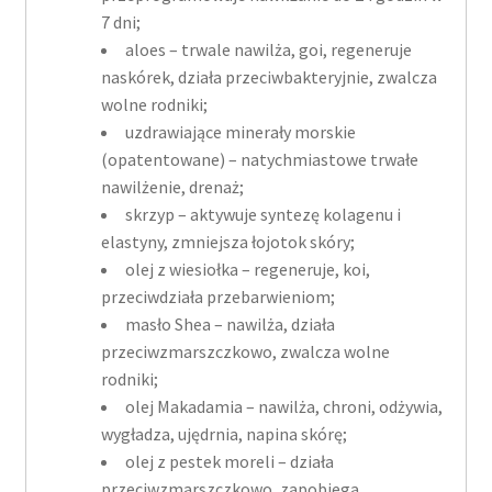
7 dni;
aloes – trwale nawilża, goi, regeneruje
naskórek, działa przeciwbakteryjnie, zwalcza
wolne rodniki;
uzdrawiające minerały morskie
(opatentowane) – natychmiastowe trwałe
nawilżenie, drenaż;
skrzyp – aktywuje syntezę kolagenu i
elastyny, zmniejsza łojotok skóry;
olej z wiesiołka – regeneruje, koi,
przeciwdziała przebarwieniom;
masło Shea – nawilża, działa
przeciwzmarszczkowo, zwalcza wolne
rodniki;
olej Makadamia – nawilża, chroni, odżywia,
wygładza, ujędrnia, napina skórę;
olej z pestek moreli – działa
przeciwzmarszczkowo, zapobiega