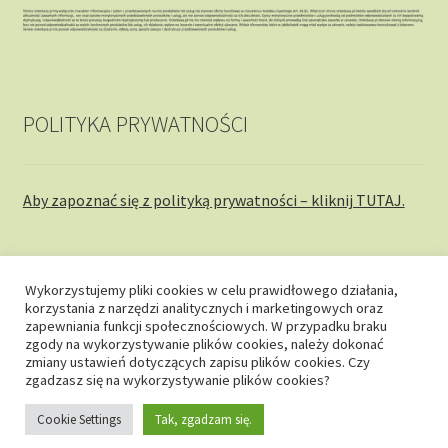
POLITYKA PRYWATNOŚCI
Aby zapoznać się z polityką prywatności – kliknij TUTAJ.
Wykorzystujemy pliki cookies w celu prawidłowego działania,
korzystania z narzędzi analitycznych i marketingowych oraz
© onkobaza.pl 2026
zapewniania funkcji społecznościowych. W przypadku braku
zgody na wykorzystywanie plików cookies, należy dokonać
Stworzone z WooCommerce
.
zmiany ustawień dotyczących zapisu plików cookies. Czy
zgadzasz się na wykorzystywanie plików cookies?
Cookie Settings
Tak, zgadzam się.