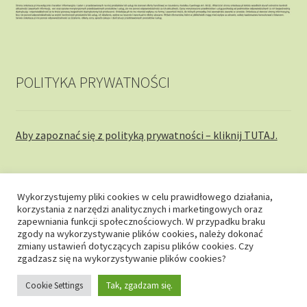
POLITYKA PRYWATNOŚCI
Aby zapoznać się z polityką prywatności – kliknij TUTAJ.
Wykorzystujemy pliki cookies w celu prawidłowego działania,
korzystania z narzędzi analitycznych i marketingowych oraz
© onkobaza.pl 2026
zapewniania funkcji społecznościowych. W przypadku braku
zgody na wykorzystywanie plików cookies, należy dokonać
Stworzone z WooCommerce
.
zmiany ustawień dotyczących zapisu plików cookies. Czy
zgadzasz się na wykorzystywanie plików cookies?
Cookie Settings
Tak, zgadzam się.