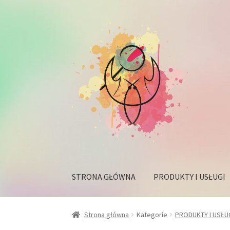
Przejdź
Przejdź
do
do
nawigacji
treści
STRONA GŁÓWNA
PRODUKTY I USŁUGI
Strona główna
Kategorie
PRODUKTY I USŁU